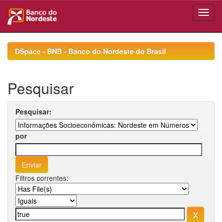
Skip
navigation
DSpace - BNB - Banco do Nordeste do Brasil
Pesquisar
Pesquisar:
por
Filtros correntes: