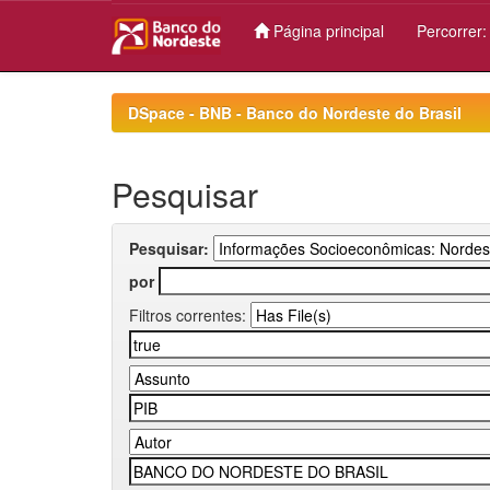
Página principal
Percorrer
Skip
navigation
DSpace - BNB - Banco do Nordeste do Brasil
Pesquisar
Pesquisar:
por
Filtros correntes: