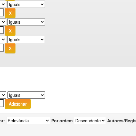
or:
Por ordem
Autores/Regi