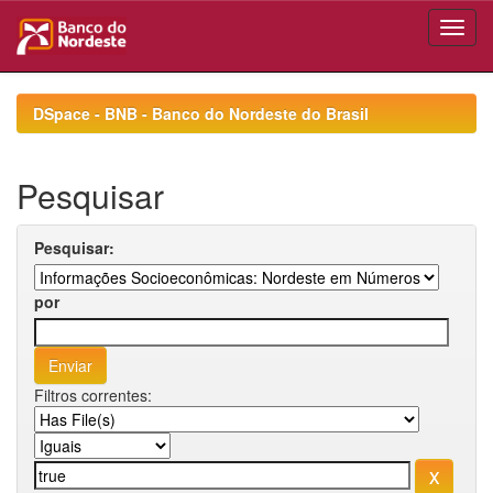
Skip
navigation
DSpace - BNB - Banco do Nordeste do Brasil
Pesquisar
Pesquisar:
por
Filtros correntes: