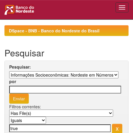
Skip
navigation
DSpace - BNB - Banco do Nordeste do Brasil
Pesquisar
Pesquisar:
por
Filtros correntes: