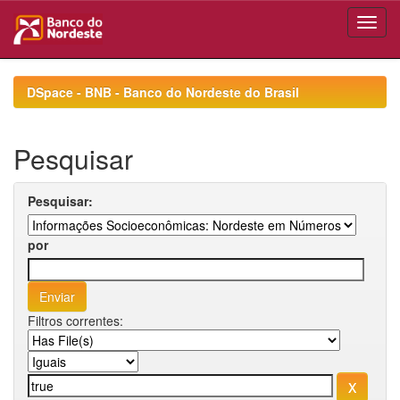
Skip
navigation
DSpace - BNB - Banco do Nordeste do Brasil
Pesquisar
Pesquisar:
por
Filtros correntes: