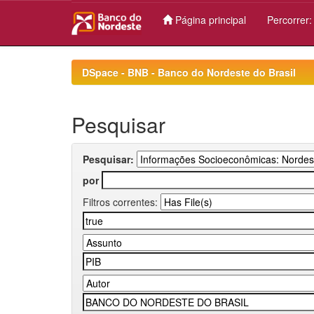
Página principal
Percorrer
Skip
navigation
DSpace - BNB - Banco do Nordeste do Brasil
Pesquisar
Pesquisar:
por
Filtros correntes: