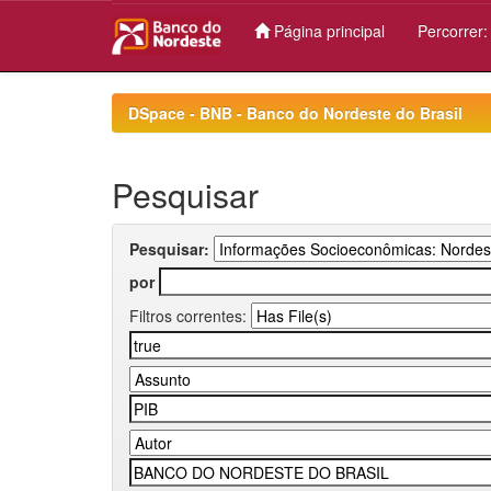
Página principal
Percorrer
Skip
navigation
DSpace - BNB - Banco do Nordeste do Brasil
Pesquisar
Pesquisar:
por
Filtros correntes: