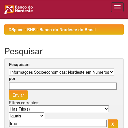
Skip
navigation
DSpace - BNB - Banco do Nordeste do Brasil
Pesquisar
Pesquisar:
por
Filtros correntes: