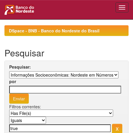
Skip
navigation
DSpace - BNB - Banco do Nordeste do Brasil
Pesquisar
Pesquisar:
por
Filtros correntes: