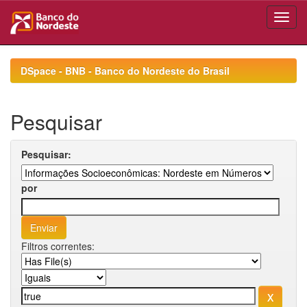
Skip
navigation
DSpace - BNB - Banco do Nordeste do Brasil
Pesquisar
Pesquisar:
por
Filtros correntes: