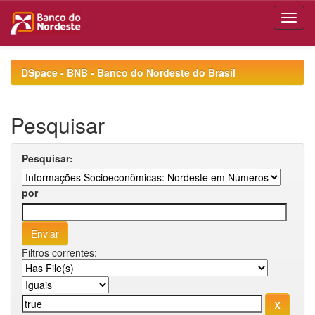
Skip
navigation
DSpace - BNB - Banco do Nordeste do Brasil
Pesquisar
Pesquisar:
por
Filtros correntes: