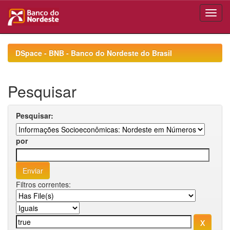
Skip
navigation
DSpace - BNB - Banco do Nordeste do Brasil
Pesquisar
Pesquisar:
por
Filtros correntes: