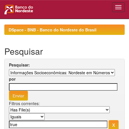
Skip
navigation
DSpace - BNB - Banco do Nordeste do Brasil
Pesquisar
Pesquisar:
por
Filtros correntes: