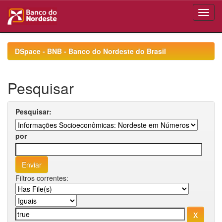
Skip
navigation
DSpace - BNB - Banco do Nordeste do Brasil
Pesquisar
Pesquisar:
por
Filtros correntes: