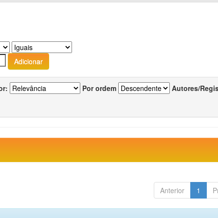
or:
Por ordem
Autores/Regi
Anterior
1
P