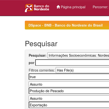
Página principal
Percorrer
Skip
navigation
DSpace - BNB - Banco do Nordeste do Brasil
Pesquisar
Pesquisar:
por
Filtros correntes: