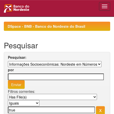
Skip
navigation
DSpace - BNB - Banco do Nordeste do Brasil
Pesquisar
Pesquisar:
por
Filtros correntes: