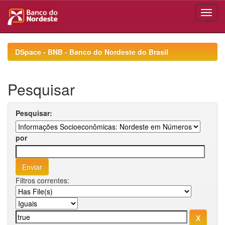
Skip
navigation
DSpace - BNB - Banco do Nordeste do Brasil
Pesquisar
Pesquisar:
por
Filtros correntes: