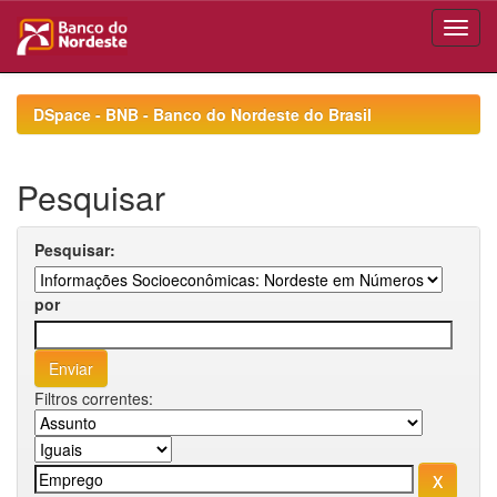
Skip
navigation
DSpace - BNB - Banco do Nordeste do Brasil
Pesquisar
Pesquisar:
por
Filtros correntes: