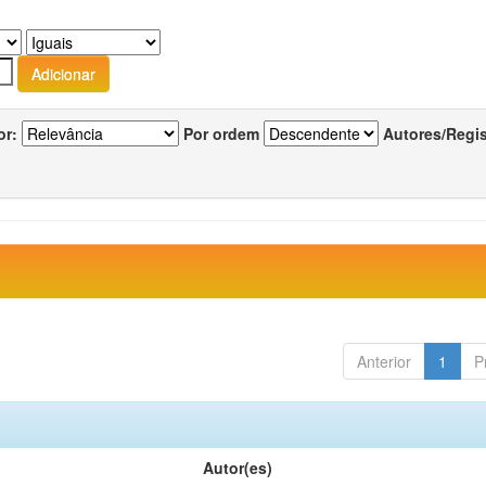
or:
Por ordem
Autores/Regi
Anterior
1
P
Autor(es)