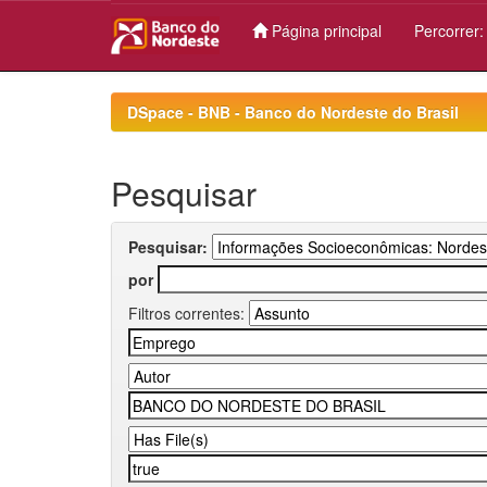
Página principal
Percorrer
Skip
navigation
DSpace - BNB - Banco do Nordeste do Brasil
Pesquisar
Pesquisar:
por
Filtros correntes: