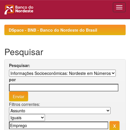
Skip
navigation
DSpace - BNB - Banco do Nordeste do Brasil
Pesquisar
Pesquisar:
por
Filtros correntes: