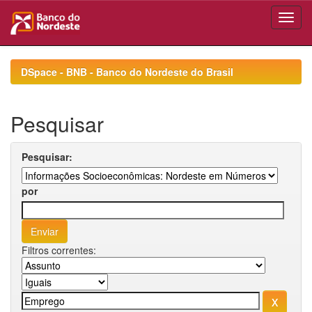
Skip
navigation
DSpace - BNB - Banco do Nordeste do Brasil
Pesquisar
Pesquisar:
por
Filtros correntes: