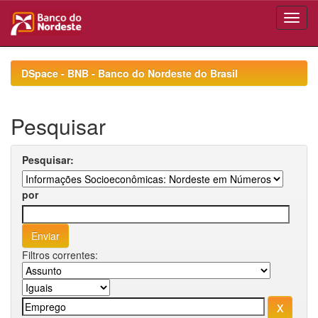
Skip
navigation
DSpace - BNB - Banco do Nordeste do Brasil
Pesquisar
Pesquisar:
por
Filtros correntes: