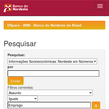
Skip
navigation
DSpace - BNB - Banco do Nordeste do Brasil
Pesquisar
Pesquisar:
por
Filtros correntes: