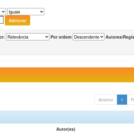
or:
Por ordem
Autores/Regi
Anterior
1
P
Autor(es)