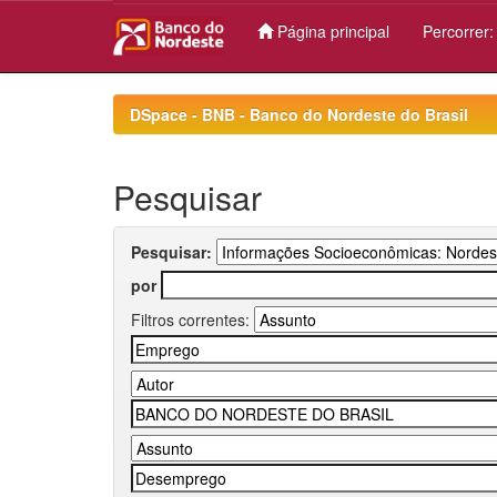
Página principal
Percorrer
Skip
navigation
DSpace - BNB - Banco do Nordeste do Brasil
Pesquisar
Pesquisar:
por
Filtros correntes: