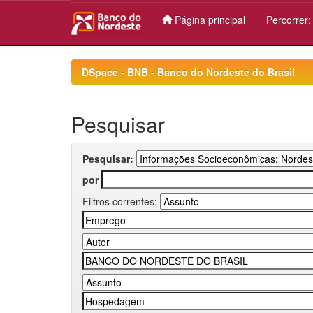
Página principal
Percorrer
Skip
navigation
DSpace - BNB - Banco do Nordeste do Brasil
Pesquisar
Pesquisar:
por
Filtros correntes: