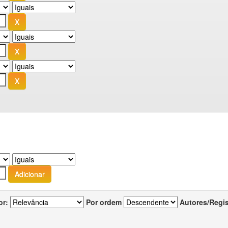
or:
Por ordem
Autores/Regi