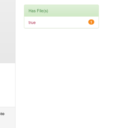
Has File(s)
true
1
sto