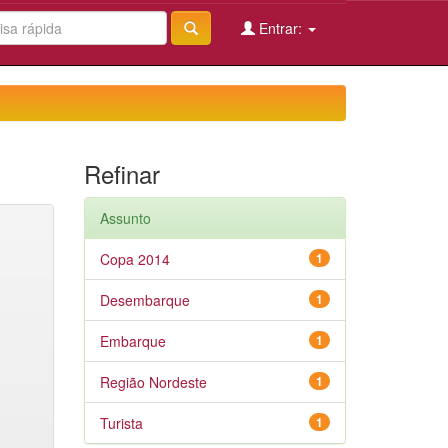
Entrar:
Refinar
Assunto
Copa 2014
1
Desembarque
1
Embarque
1
Região Nordeste
1
Turista
1