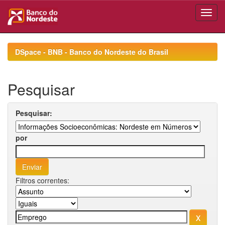
Skip
navigation
DSpace - BNB - Banco do Nordeste do Brasil
Pesquisar
Pesquisar:
por
Filtros correntes: