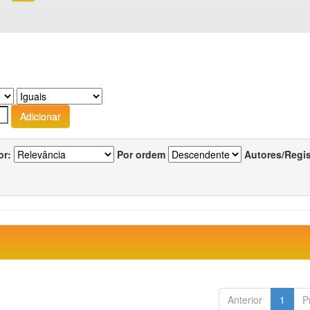
or:
Por ordem
Autores/Regi
Anterior
1
P