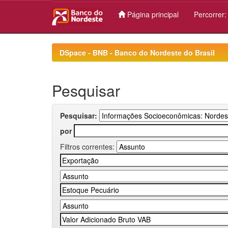
Página principal
Percorrer
Skip
navigation
DSpace - BNB - Banco do Nordeste do Brasil
Pesquisar
Pesquisar:
por
Filtros correntes: