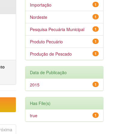
Importação
1
Nordeste
1
Pesquisa Pecuária Municipal
1
Produto Pecuário
1
Produção de Pescado
1
sto
Data de Publicação
2015
1
Has File(s)
true
1
róxima