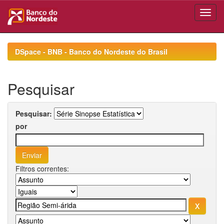
Skip
navigation
DSpace - BNB - Banco do Nordeste do Brasil
Pesquisar
Pesquisar:
por
Filtros correntes: