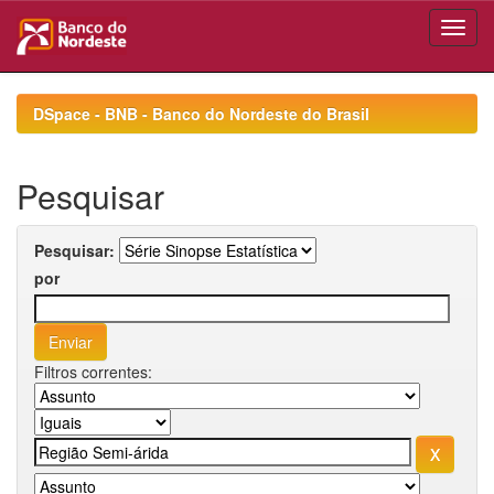
Skip
navigation
DSpace - BNB - Banco do Nordeste do Brasil
Pesquisar
Pesquisar:
por
Filtros correntes: