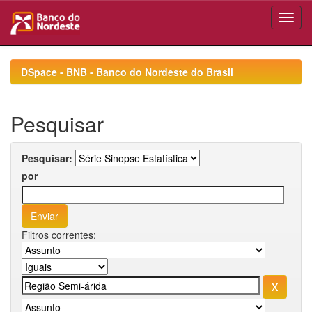
Skip
navigation
DSpace - BNB - Banco do Nordeste do Brasil
Pesquisar
Pesquisar:
por
Filtros correntes: