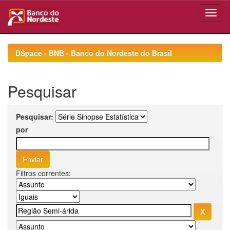
Skip
navigation
DSpace - BNB - Banco do Nordeste do Brasil
Pesquisar
Pesquisar:
por
Filtros correntes: