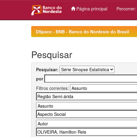
Página principal
Percorrer
Skip
navigation
DSpace - BNB - Banco do Nordeste do Brasil
Pesquisar
Pesquisar:
por
Filtros correntes: