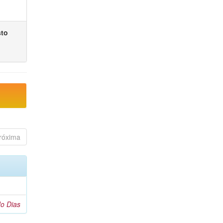
sto
róxima
o Dias