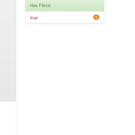
Has File(s)
true
1