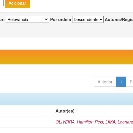
or:
Por ordem
Autores/Regi
Anterior
1
P
Autor(es)
OLIVEIRA, Hamilton Reis
;
LIMA, Leonard