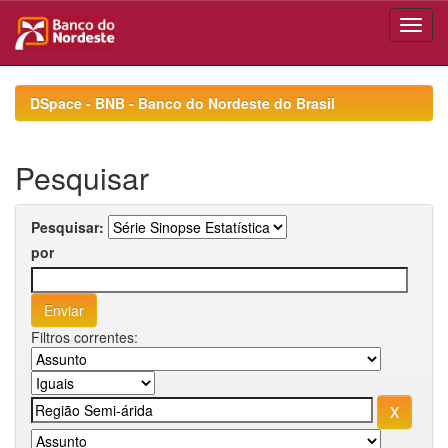
Skip
navigation
DSpace - BNB - Banco do Nordeste do Brasil
Pesquisar
Pesquisar:
por
Filtros correntes: