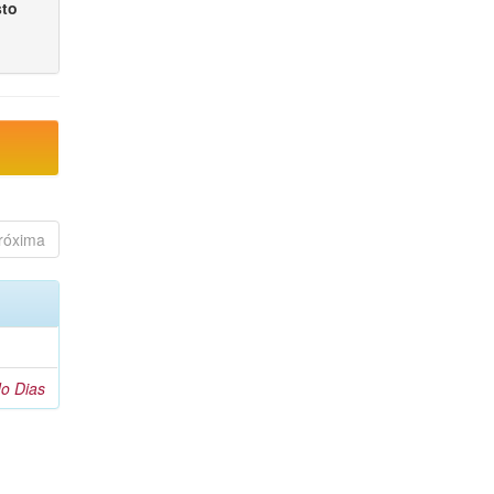
sto
róxima
o Dias