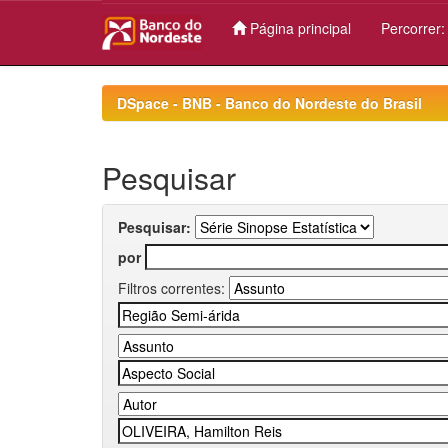
Página principal
Percorrer
Skip
navigation
DSpace - BNB - Banco do Nordeste do Brasil
Pesquisar
Pesquisar:
por
Filtros correntes: