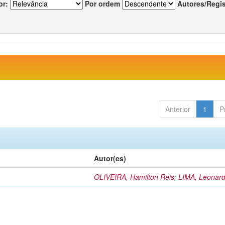
or:
Por ordem
Autores/Regi
Anterior
1
P
Autor(es)
OLIVEIRA, Hamilton Reis
;
LIMA, Leonard