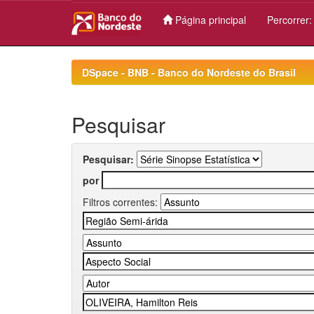
Página principal
Percorrer
Skip
navigation
DSpace - BNB - Banco do Nordeste do Brasil
Pesquisar
Pesquisar:
por
Filtros correntes: