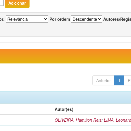
or:
Por ordem
Autores/Regi
Anterior
1
P
Autor(es)
OLIVEIRA, Hamilton Reis
;
LIMA, Leonard