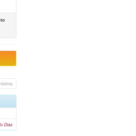
sto
róxima
o Dias