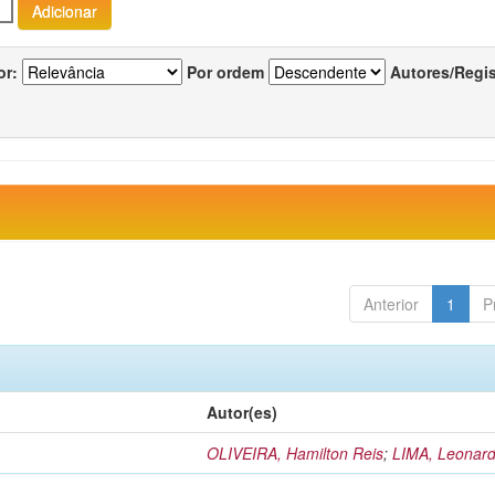
or:
Por ordem
Autores/Regi
Anterior
1
P
Autor(es)
OLIVEIRA, Hamilton Reis
;
LIMA, Leonard