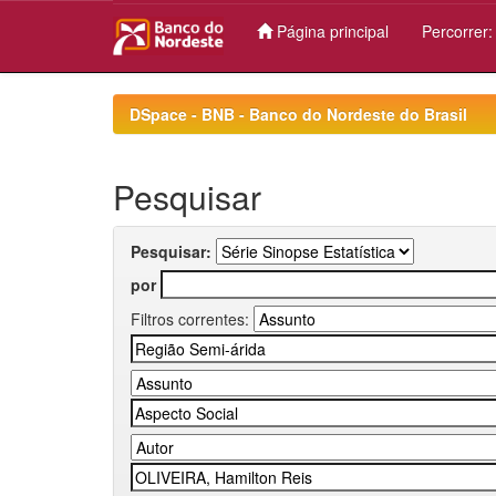
Página principal
Percorrer
Skip
navigation
DSpace - BNB - Banco do Nordeste do Brasil
Pesquisar
Pesquisar:
por
Filtros correntes: