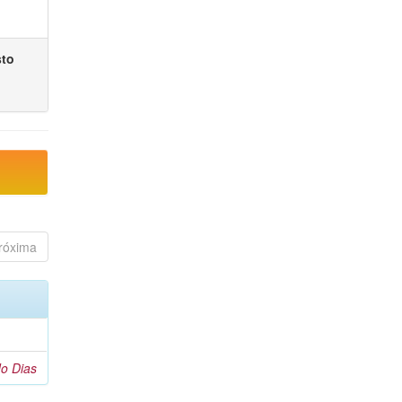
sto
róxima
o Dias