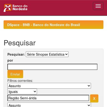
Skip
navigation
DSpace - BNB - Banco do Nordeste do Brasil
Pesquisar
Pesquisar:
por
Filtros correntes: