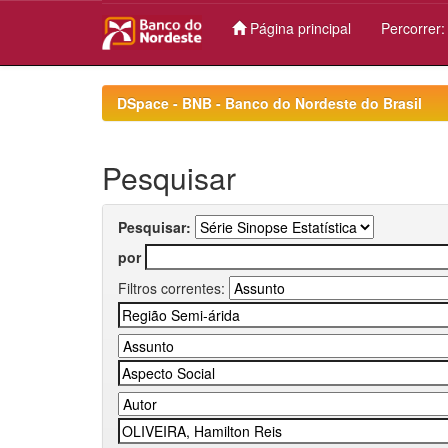
Página principal
Percorrer
Skip
navigation
DSpace - BNB - Banco do Nordeste do Brasil
Pesquisar
Pesquisar:
por
Filtros correntes: