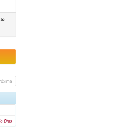
sto
róxima
o Dias