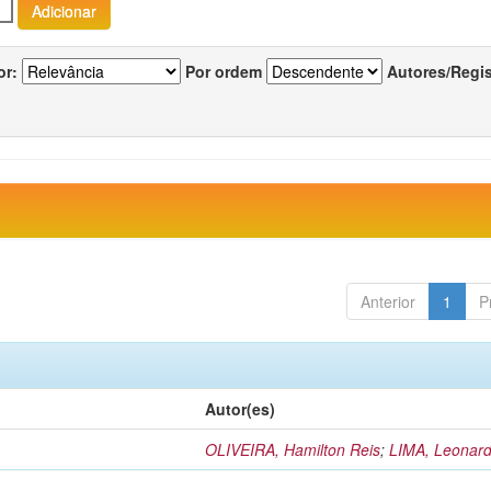
or:
Por ordem
Autores/Regi
Anterior
1
P
Autor(es)
OLIVEIRA, Hamilton Reis
;
LIMA, Leonard