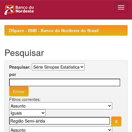
Skip
navigation
DSpace - BNB - Banco do Nordeste do Brasil
Pesquisar
Pesquisar:
por
Filtros correntes: