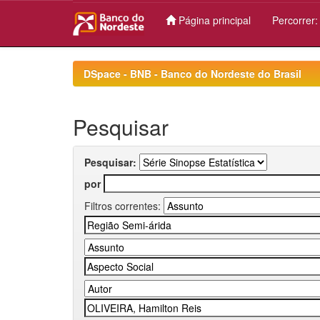
Página principal
Percorrer
Skip
navigation
DSpace - BNB - Banco do Nordeste do Brasil
Pesquisar
Pesquisar:
por
Filtros correntes: