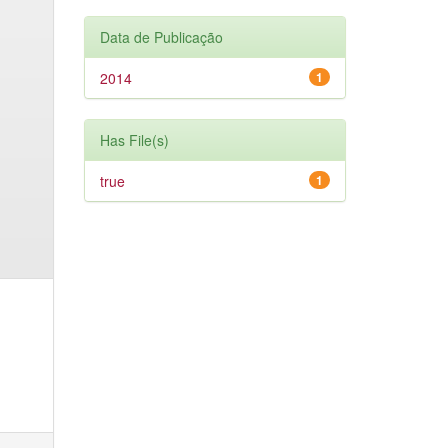
Data de Publicação
2014
1
Has File(s)
true
1