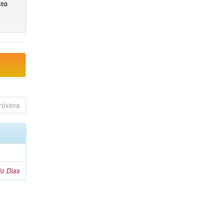
sto
róxima
o Dias