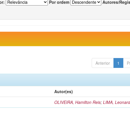
or:
Por ordem
Autores/Regi
Anterior
1
P
Autor(es)
OLIVEIRA, Hamilton Reis
;
LIMA, Leonard