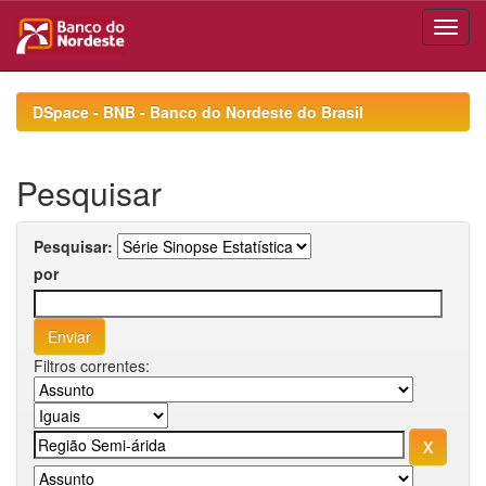
Skip
navigation
DSpace - BNB - Banco do Nordeste do Brasil
Pesquisar
Pesquisar:
por
Filtros correntes: