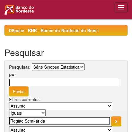
Skip
navigation
DSpace - BNB - Banco do Nordeste do Brasil
Pesquisar
Pesquisar:
por
Filtros correntes: