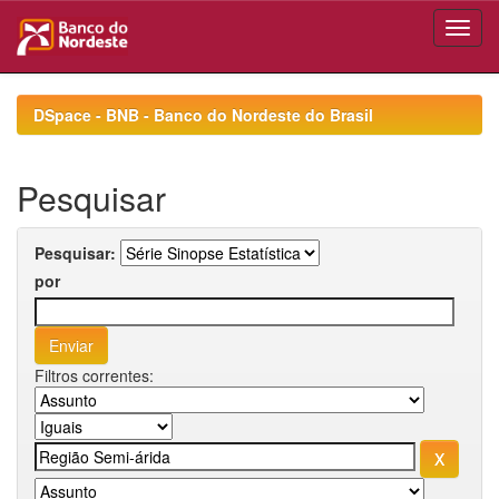
Skip
navigation
DSpace - BNB - Banco do Nordeste do Brasil
Pesquisar
Pesquisar:
por
Filtros correntes: