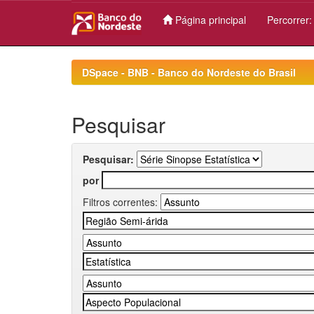
Página principal
Percorrer
Skip
navigation
DSpace - BNB - Banco do Nordeste do Brasil
Pesquisar
Pesquisar:
por
Filtros correntes: