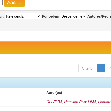
or:
Por ordem
Autores/Regi
Anterior
1
P
Autor(es)
OLIVEIRA, Hamilton Reis
;
LIMA, Leonard