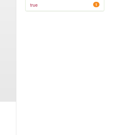
true
1