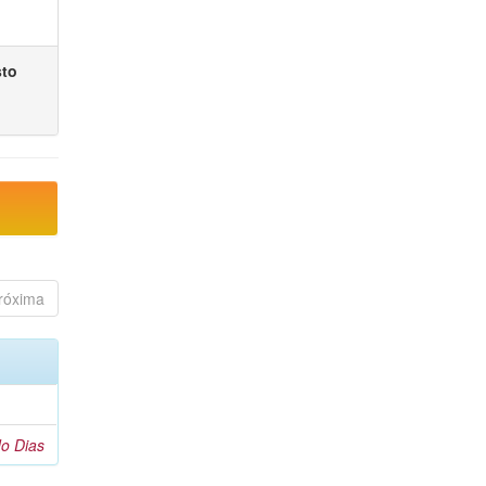
sto
róxima
o Dias