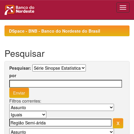
Skip
navigation
DSpace - BNB - Banco do Nordeste do Brasil
Pesquisar
Pesquisar:
por
Filtros correntes: