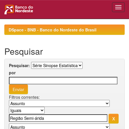
Skip
navigation
DSpace - BNB - Banco do Nordeste do Brasil
Pesquisar
Pesquisar:
por
Filtros correntes: