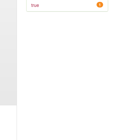
true
1