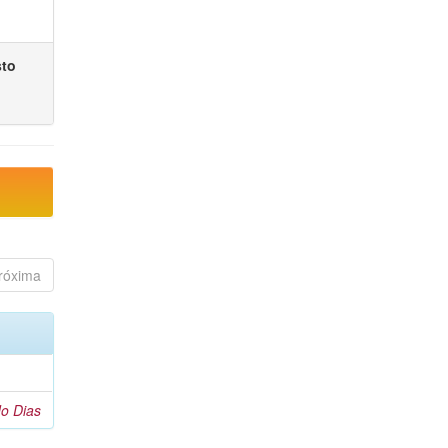
sto
róxima
o Dias