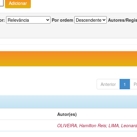
or:
Por ordem
Autores/Regi
Anterior
1
P
Autor(es)
OLIVEIRA, Hamilton Reis
;
LIMA, Leonard