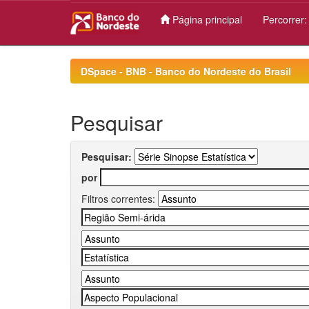
Página principal
Percorrer
Skip
navigation
DSpace - BNB - Banco do Nordeste do Brasil
Pesquisar
Pesquisar:
por
Filtros correntes: