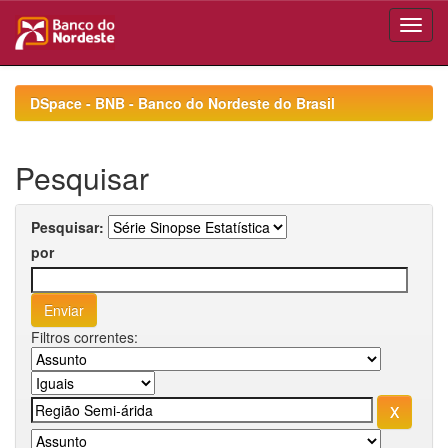
Skip
navigation
DSpace - BNB - Banco do Nordeste do Brasil
Pesquisar
Pesquisar:
por
Filtros correntes: