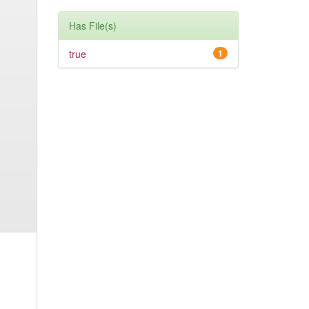
Has File(s)
true
1