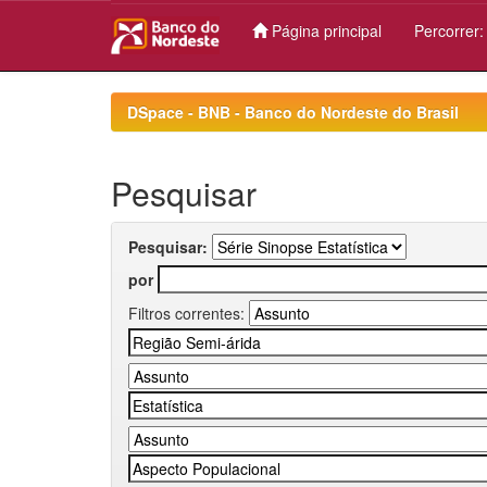
Página principal
Percorrer
Skip
navigation
DSpace - BNB - Banco do Nordeste do Brasil
Pesquisar
Pesquisar:
por
Filtros correntes: