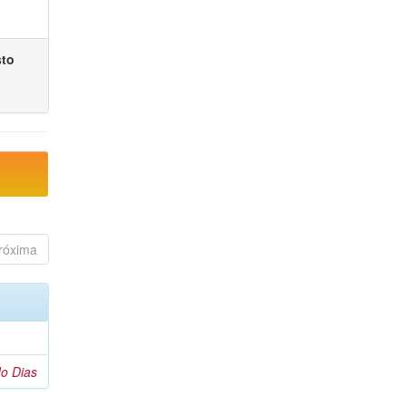
sto
róxima
o Dias