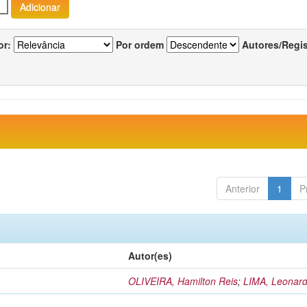
or:
Por ordem
Autores/Regi
Anterior
1
P
Autor(es)
OLIVEIRA, Hamilton Reis
;
LIMA, Leonard