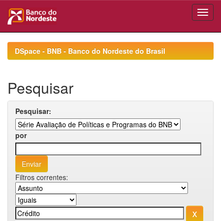
Skip
navigation
DSpace - BNB - Banco do Nordeste do Brasil
Pesquisar
Pesquisar:
por
Filtros correntes: